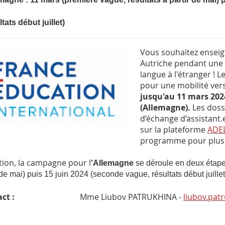
tats début juillet)
Vous souhaitez enseig
Autriche pendant une 
langue à l'étranger ! 
pour une mobilité ve
jusqu'au 11 mars 2024
(Allemagne).
Les doss
d’échange d’assistant.
sur la plateforme
ADE
programme pour plus 
tion, la campagne pour l
'
Allemagne
se déroule en deux étapes
 de mai) puis 15 juin 2024 (seconde vague, résultats début juillet
ct :
Mme Liubov PATRUKHINA -
liubov.pat