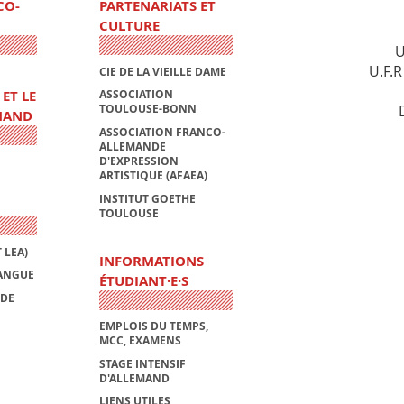
CO-
PARTENARIATS ET
CULTURE
U
U.F.
CIE DE LA VIEILLE DAME
ET LE
ASSOCIATION
TOULOUSE-BONN
MAND
ASSOCIATION FRANCO-
ALLEMANDE
D'EXPRESSION
ARTISTIQUE (AFAEA)
INSTITUT GOETHE
TOULOUSE
 LEA)
INFORMATIONS
LANGUE
ÉTUDIANT·E·S
 DE
EMPLOIS DU TEMPS,
MCC, EXAMENS
STAGE INTENSIF
D'ALLEMAND
LIENS UTILES