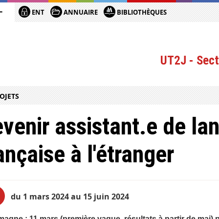
ENT
ANNUAIRE
BIBLIOTHÈQUES
UT2J - Sect
OJETS
venir assistant.e de la
ançaise à l'étranger
du 1 mars 2024 au 15 juin 2024
emagne
: 11 mars (première vague, résultats à partir de mai)